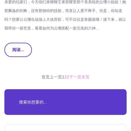
亲爱的玩家们，今天咱们来聊聊王者荣耀里那个美美哒的云缨小姐姐！她
那飘逸的剑舞，还有那独特的技能，简直让人爱不释手。但是，你知道
吗？想要让云缨在战场上大放异彩，可不仅仅是靠颜值哦！接下来，就让
我带你一探究竟，看看如何为云缨搭配一套完美的六神...
阅读...
首页
上一页
1
2
3
下一页
末页