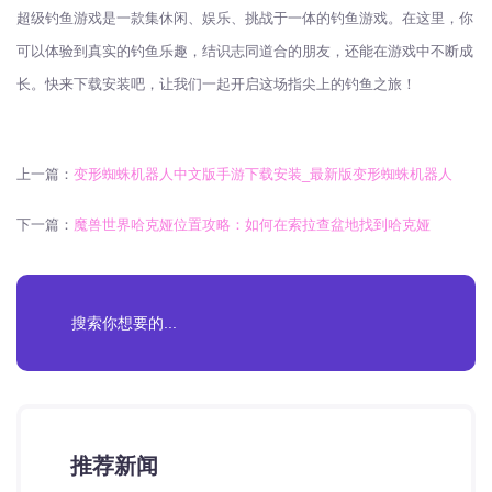
超级钓鱼游戏是一款集休闲、娱乐、挑战于一体的钓鱼游戏。在这里，你
可以体验到真实的钓鱼乐趣，结识志同道合的朋友，还能在游戏中不断成
长。快来下载安装吧，让我们一起开启这场指尖上的钓鱼之旅！
上一篇：
变形蜘蛛机器人中文版手游下载安装_最新版变形蜘蛛机器人
下一篇：
魔兽世界哈克娅位置攻略：如何在索拉查盆地找到哈克娅
推荐新闻