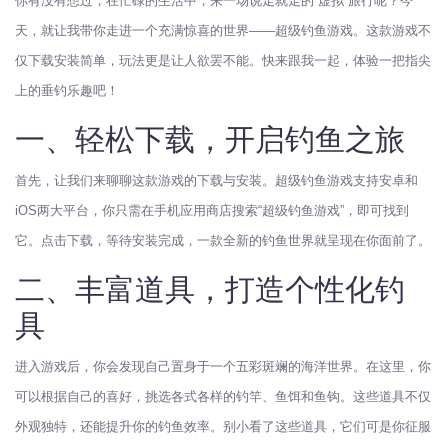
你有没有想过，在忙碌的生活中，来一场说走就走的“虚拟”旅行呢？今
天，就让我带你走进一个充满惊喜的世界——超级钓鱼游戏。这款游戏不
仅下载安装简单，玩法更是让人欲罢不能。快来跟我一起，体验一把指尖
上的垂钓乐趣吧！
一、轻松下载，开启钓鱼之旅
首先，让我们来聊聊这款游戏的下载与安装。超级钓鱼游戏支持安卓和
iOS两大平台，你只需在手机应用商店搜索“超级钓鱼游戏”，即可找到
它。点击下载，等待安装完成，一款全新的钓鱼世界就呈现在你面前了。
二、丰富道具，打造个性化钓
具
进入游戏后，你会发现自己置身于一个五彩斑斓的海洋世界。在这里，你
可以根据自己的喜好，挑选各式各样的钓竿、鱼饵和鱼钩。这些道具不仅
外观独特，还能提升你的钓鱼效率。别小看了这些道具，它们可是你征服