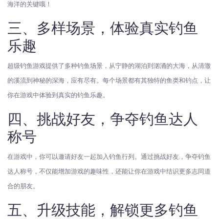
海洋的关键哦！
三、多样场景，体验真实钓鱼
乐趣
超级钓鱼游戏提供了多种钓鱼场景，从宁静的湖泊到汹涌的大海，从清澈
的溪流到神秘的深海，应有尽有。每个场景都有其独特的鱼类和钓点，让
你在游戏中体验到真实的钓鱼乐趣。
四、挑战好友，争夺钓鱼达人
称号
在游戏中，你可以邀请好友一起加入钓鱼行列。通过挑战好友，争夺钓鱼
达人称号，不仅能增加游戏的趣味性，还能让你在游戏中结识更多志同道
合的朋友。
五、升级技能，解锁更多钓鱼